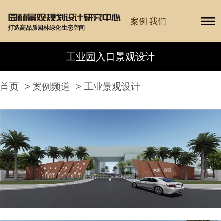
案例
我们
打造高品质园林绿化生态空间
工业园入口景观设计
首页
>
案例频道
>
工业景观设计