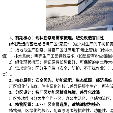
1、前期核心：现状勘察与需求梳理，避免改造盲目性
绿化改造的基础是摸清厂区“家底”，减少对生产的干扰和资
1）场地与生产勘察：排查厂区既有地下/地上管线（给排水
值）、排水系统；明确生产工艺特殊要求（如是否有粉尘/酸碱
2）绿化现状梳理：标记原有长势良好、可保留的乡土乔木/
3）需求定位：区分生产端（安全、防护、不干扰作业）、人
类）。
2、核心原则：安全优先，功能适配，生态低碳，经济易维
厂区绿化与市政、住宅绿化的核心差异是服务生产，所有设
3、分区设计：按厂区功能区精准施策，差异化改造
厂区按功能可分为生产作业区、办公生活区、仓储物流区、道
4、植物配置：工业厂区专属选型，适地适树为核心
植物是厂区绿化的核心，配置原则围绕抗逆性、功能性、易