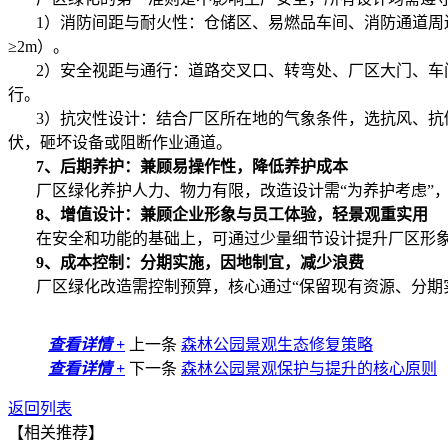
1）消防间距与耐火性：仓储区、易燃品车间、消防通道周边
≥2m）。
2）安全视距与通行：道路交叉口、转弯处、厂区大门、车间出入
行。
3）抗灾性设计：结合厂区所在地的气象条件，选抗风、抗倒
伏，砸坏设备或阻断作业通道。
7、后期养护：兼顾易操作性，降低养护成本
厂区绿化养护人力、物力有限，改造设计需“为养护考虑”，
8、增值设计：兼顾企业形象与员工体验，轻景观重实用
在安全和功能的基础上，可通过少量细节设计提升厂区形象
9、成本控制：分期实施，因地制宜，减少浪费
厂区绿化改造需控制预算，核心通过“保留现有资源、分期实
查看详情 +
上一条
森林公园景观生态修复策略
查看详情 +
下一条
森林公园景观保护与提升的核心原则
返回列表
【相关推荐】