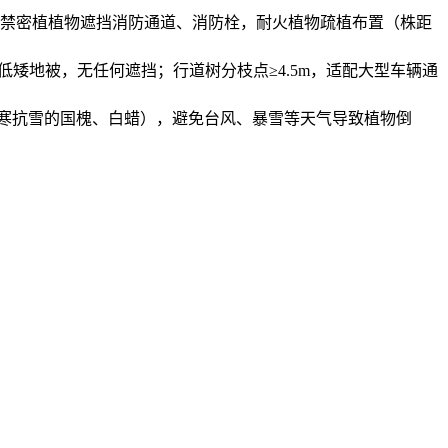
禁密植植物遮挡消防通道、消防栓，耐火植物疏植布置（株距
低矮地被，无任何遮挡；行道树分枝点≥4.5m，适配大型车辆通
寒抗雪的国槐、白蜡），避免台风、暴雪等天气导致植物倒