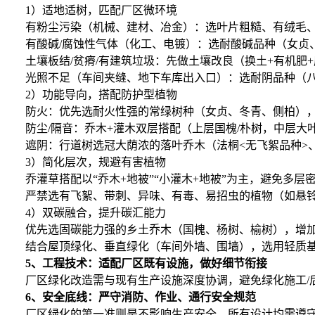
1）适地适树，匹配厂区微环境
有粉尘污染（机械、建材、冶金）：选叶片粗糙、有绒毛、
有酸碱/腐蚀性气体（化工、电镀）：选耐酸碱品种（女贞、
土壤板结/贫瘠/有建筑垃圾：先做土壤改良（换土+有机肥
光照不足（车间夹缝、地下车库出入口）：选耐阴品种（八
2）功能导向，搭配防护型植物
防火：优先选耐火性强的常绿树种（女贞、冬青、侧柏），
防尘/隔音：乔木+灌木双层搭配（上层国槐/朴树，中层大叶
遮阴：行道树选冠大荫浓的落叶乔木（法桐<无飞絮品种>
3）简化层次，规避有害植物
乔灌草搭配以“乔木+地被”“小灌木+地被”为主，避免多层
严禁选有飞絮、带刺、异味、有毒、易招虫的植物（如悬铃木
4）双碳融合，提升碳汇能力
优先选固碳能力强的乡土乔木（国槐、杨树、榆树），增加
结合屋顶绿化、垂直绿化（车间外墙、围墙），选用轻质基
5、工程技术：适配厂区既有设施，做好细节衔接
厂区绿化改造需与现有生产设施深度协调，避免绿化施工/
6、安全底线：严守消防、作业、通行安全规范
厂区绿化的第一准则是不影响生产安全，所有设计均需遵守