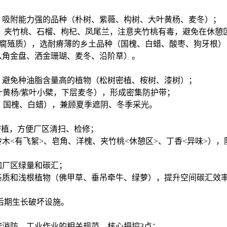
吸附能力强的品种（朴树、紫薇、构树、大叶黄杨、麦冬）；
夹竹桃、石榴、枸杞、凤尾兰，注意夹竹桃有毒，避免在休憩
+腐殖质），选耐瘠薄的乡土品种（国槐、白蜡、酸枣、狗牙根）
角金盘、洒金珊瑚、麦冬、沿阶草）。
避免种油脂含量高的植物（松树密植、桉树、漆树）；
黄杨/紫叶小檗，下层麦冬），形成密集防护带；
、国槐、白蜡），兼顾夏季遮阴、冬季采光。
密植，方便厂区清扫、检修；
<有飞絮>、皂角、洋槐、夹竹桃<休憩区>、丁香<异味>），
厂区绿量和碳汇；
质和浅根植物（佛甲草、垂吊牵牛、绿萝），提升空间碳汇效
后期生长破坏设施。
消防、工业作业的相关规范，核心把控3点：